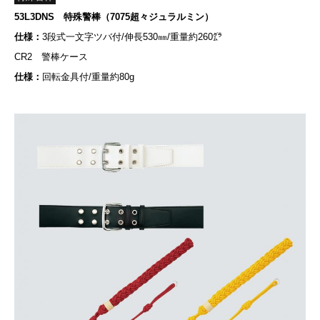
53L3DNS 特殊警棒（7075超々ジュラルミン）
仕様：
3段式一文字ツバ付/伸長530㎜/重量約260㌘
CR2 警棒ケース
仕様：
回転金具付/重量約80g