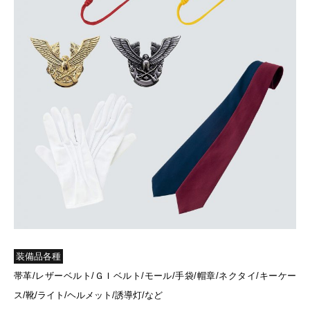
装備品各種
帯革/レザーベルト/ＧＩベルト/モール/手袋/帽章/ネクタイ/キーケー
ス/靴/ライト/ヘルメット/誘導灯/など